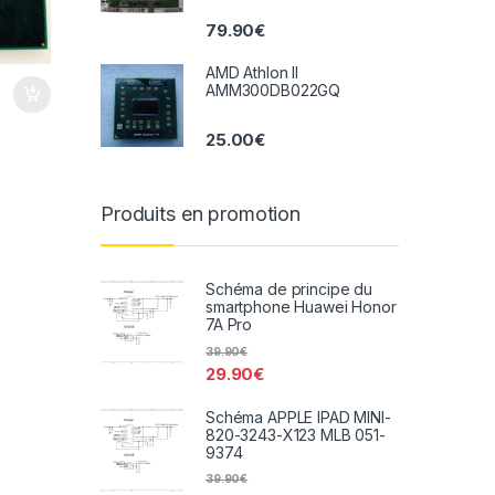
79.90
€
AMD Athlon II
AMM300DB022GQ
25.00
€
Produits en promotion
Schéma de principe du
smartphone Huawei Honor
7A Pro
39.90
€
29.90
€
Schéma APPLE IPAD MINI-
820-3243-X123 MLB 051-
9374
39.90
€