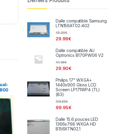
Derniers Produits
Dalle compatible Samsung
LTN156AT02-A02
45.00
€
29.99
€
Dalle compatible AU
Optronics B170PW06 V2
44.95
€
29.90
€
Philips 17" WXGA+
ual-
1440x900 Gloss LCD
Screen LP171WP4 (TL)
 800
(B3)
129.95
€
99.95
€
Dalle 15.6 pouces LED
1366x768 WXGA HD
B156XTN02.1