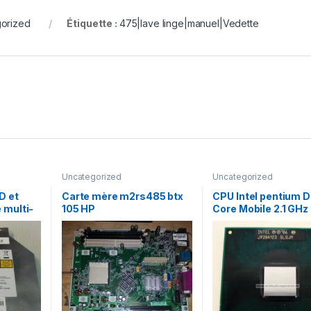
orized
Étiquette :
475|lave linge|manuel|Vedette
Uncategorized
Uncategorized
D et
Carte mère m2rs485 btx
CPU Intel pentium D
 multi-
105 HP
Core Mobile 2.1 GHz
 AD-
MHz