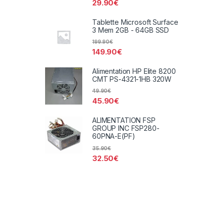
29.90
€
Tablette Microsoft Surface
3 Mem 2GB - 64GB SSD
199.90
€
149.90
€
Alimentation HP Elite 8200
CMT PS-4321-1HB 320W
49.90
€
45.90
€
ALIMENTATION FSP
GROUP INC FSP280-
60PNA-E(PF)
35.90
€
32.50
€