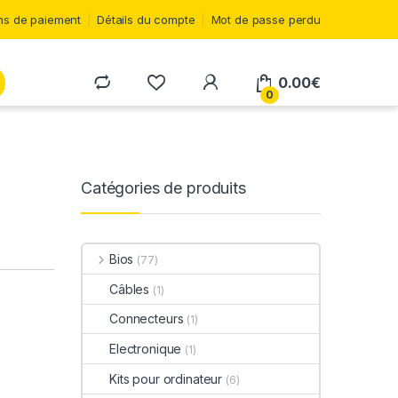
s de paiement
Détails du compte
Mot de passe perdu
0.00
€
0
Catégories de produits
Bios
(77)
Câbles
(1)
Connecteurs
(1)
Electronique
(1)
Kits pour ordinateur
(6)