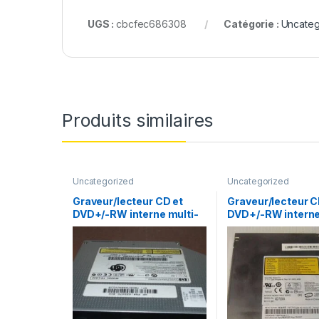
UGS :
cbcfec686308
Catégorie :
Uncateg
Produits similaires
Uncategorized
Uncategorized
Graveur/lecteur CD et
Graveur/lecteur C
DVD+/-RW interne multi-
DVD+/-RW interne
recorder portable TS-
recorder portable
L632
7530A