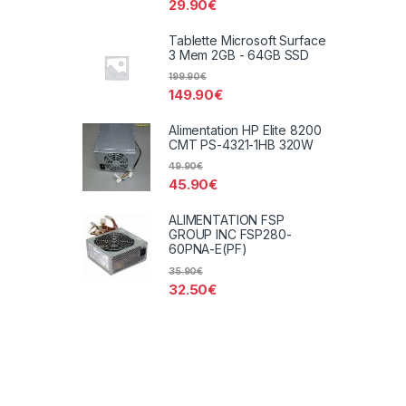
29.90
€
Tablette Microsoft Surface
3 Mem 2GB - 64GB SSD
199.90
€
149.90
€
Alimentation HP Elite 8200
CMT PS-4321-1HB 320W
49.90
€
45.90
€
ALIMENTATION FSP
GROUP INC FSP280-
60PNA-E(PF)
35.90
€
32.50
€