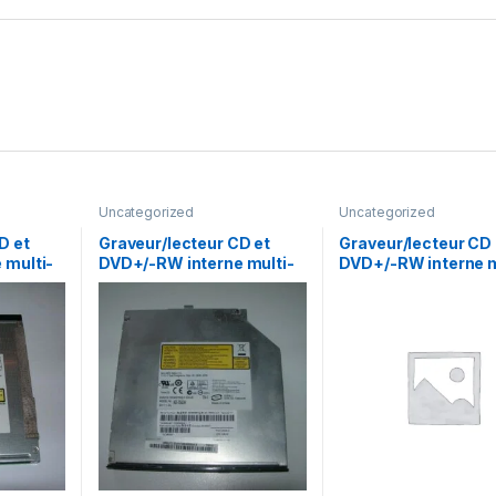
Uncategorized
Uncategorized
D et
Graveur/lecteur CD et
Graveur/lecteur CD 
 multi-
DVD+/-RW interne multi-
DVD+/-RW interne m
 SN-
recorder portable AD-
recorder portable T
7560A
L633