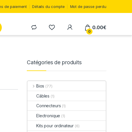
s de paiement
Détails du compte
Mot de passe perdu
0.00
€
0
Catégories de produits
Bios
(77)
Câbles
(1)
Connecteurs
(1)
Electronique
(1)
Kits pour ordinateur
(6)