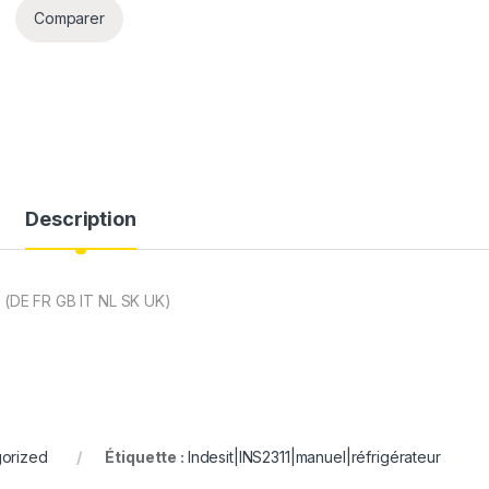
Comparer
Description
f (DE FR GB IT NL SK UK)
orized
Étiquette :
Indesit|INS2311|manuel|réfrigérateur