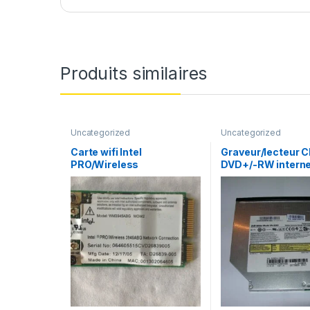
Produits similaires
Uncategorized
Uncategorized
Carte wifi Intel
Graveur/lecteur C
PRO/Wireless
DVD+/-RW interne
WM3945ABG MOW2
recorder portable
S082