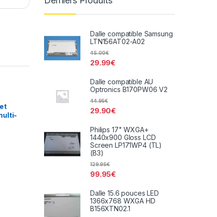
Derniers Produits
Dalle compatible Samsung
LTN156AT02-A02
45.00
€
29.99
€
Dalle compatible AU
Optronics B170PW06 V2
44.95
€
et
29.90
€
ulti-
S-
Philips 17" WXGA+
1440x900 Gloss LCD
Screen LP171WP4 (TL)
(B3)
129.95
€
99.95
€
Dalle 15.6 pouces LED
1366x768 WXGA HD
B156XTN02.1