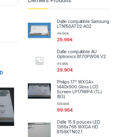
Derniers Produits
Dalle compatible Samsung
LTN156AT02-A02
45.00
€
29.99
€
Dalle compatible AU
Optronics B170PW06 V2
44.95
€
29.90
€
CD
L)(B3)
Philips 17" WXGA+
1440x900 Gloss LCD
Screen LP171WP4 (TL)
(B3)
129.95
€
99.95
€
Dalle 15.6 pouces LED
1366x768 WXGA HD
B156XTN02.1