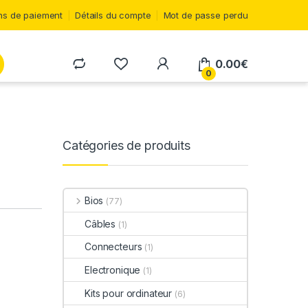
s de paiement
Détails du compte
Mot de passe perdu
0.00
€
0
Catégories de produits
Bios
(77)
Câbles
(1)
Connecteurs
(1)
Electronique
(1)
Kits pour ordinateur
(6)