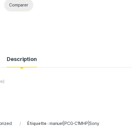
Comparer
Description
es)
orized
Étiquette :
manuel|PCG-C1MHP|Sony