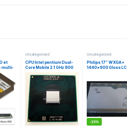
Uncategorized
Uncategorized
D et
CPU Intel pentium Dual-
Philips 17″ WXGA+
 multi-
Core Mobile 2.1 GHz 800
1440×900 Gloss L
e UJ-850
MHz
Screen LP171WP4 (T
-
23%