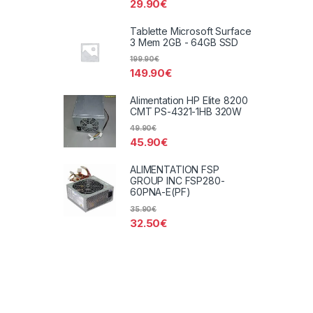
29.90
€
Tablette Microsoft Surface
3 Mem 2GB - 64GB SSD
199.90
€
149.90
€
Alimentation HP Elite 8200
CMT PS-4321-1HB 320W
49.90
€
45.90
€
ALIMENTATION FSP
GROUP INC FSP280-
60PNA-E(PF)
35.90
€
32.50
€