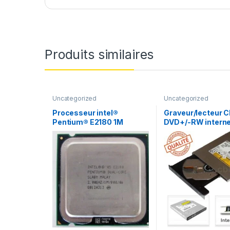
Produits similaires
Uncategorized
Uncategorized
Processeur intel®
Graveur/lecteur C
Pentium® E2180 1M
DVD+/-RW interne
Cache, 2.00 GHz, 800
recorder portabl
MHz FSB