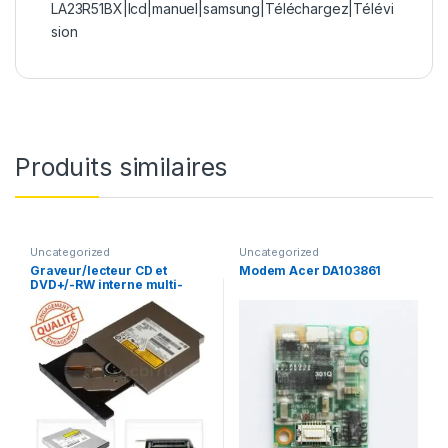
LA23R51BX|lcd|manuel|samsung|Téléchargez|Télévi
sion
Produits similaires
Uncategorized
Uncategorized
Graveur/lecteur CD et
Modem Acer DA103861
DVD+/-RW interne multi-
recorder portable UJ-850