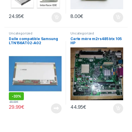
24.95
€
8.00
€
Uncategorized
Uncategorized
Dalle compatible Samsung
Carte mère m2rs485 btx 105
LTN156AT02-A02
HP
-
33%
45.00
€
29.99
€
44.95
€