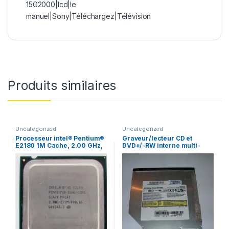
15G2000|lcd|le
manuel|Sony|Téléchargez|Télévision
Produits similaires
Uncategorized
Uncategorized
Processeur intel® Pentium®
Graveur/lecteur CD et
E2180 1M Cache, 2.00 GHz,
DVD+/-RW interne multi-
800 MHz FSB
recorder portable SN-S082