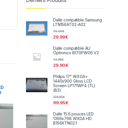
Derniers Produits
Dalle compatible Samsung
LTN156AT02-A02
45.00
€
29.99
€
Dalle compatible AU
Optronics B170PW06 V2
44.95
€
29.90
€
Philips 17" WXGA+
1440x900 Gloss LCD
Screen LP171WP4 (TL)
ED
(B3)
D
129.95
€
99.95
€
Dalle 15.6 pouces LED
1366x768 WXGA HD
B156XTN02.1