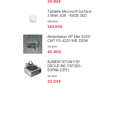
29.90
€
Tablette Microsoft Surface
3 Mem 2GB - 64GB SSD
199.90
€
149.90
€
Alimentation HP Elite 8200
CMT PS-4321-1HB 320W
49.90
€
45.90
€
ALIMENTATION FSP
GROUP INC FSP280-
60PNA-E(PF)
35.90
€
32.50
€