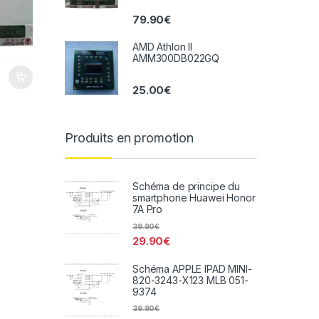
79.90
€
AMD Athlon II
AMM300DB022GQ
25.00
€
Produits en promotion
Schéma de principe du
smartphone Huawei Honor
7A Pro
39.90
€
29.90
€
Schéma APPLE IPAD MINI-
820-3243-X123 MLB 051-
9374
39.90
€