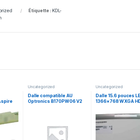
orized
Étiquette :
KDL-
n
Uncategorized
Uncategorized
Dalle compatible AU
Dalle 15.6 pouces L
spire
Optronics B170PW06 V2
1366×768 WXGA H
B156XTN02.1