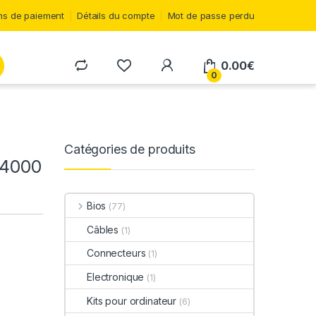
s de paiement
Détails du compte
Mot de passe perdu
0.00
€
0
Catégories de produits
L4000
Bios
(77)
Câbles
(1)
Connecteurs
(1)
Electronique
(1)
Kits pour ordinateur
(6)