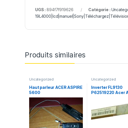
UGS :
894f7f919626
Catégorie :
Uncateg
19L4000|lcd|manuel|Sony|Téléchargez|Télévisio
Produits similaires
Uncategorized
Uncategorized
Haut parleur ACER ASPIRE
Inverter FL9130
5600
P62519220 Acer A
5600 5601 etc…