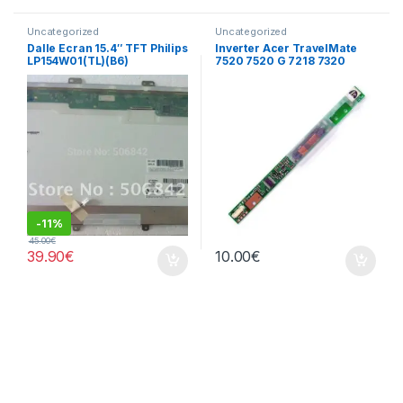
Uncategorized
Uncategorized
Dalle Ecran 15.4″ TFT Philips
Inverter Acer TravelMate
LP154W01(TL)(B6​)
7520 7520 G 7218 7320
écran
-
11%
45.00
€
39.90
€
10.00
€