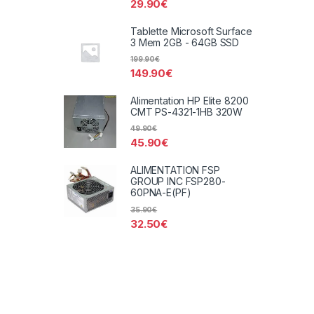
29.90
€
Tablette Microsoft Surface
3 Mem 2GB - 64GB SSD
199.90
€
149.90
€
Alimentation HP Elite 8200
CMT PS-4321-1HB 320W
49.90
€
45.90
€
ALIMENTATION FSP
GROUP INC FSP280-
60PNA-E(PF)
35.90
€
32.50
€