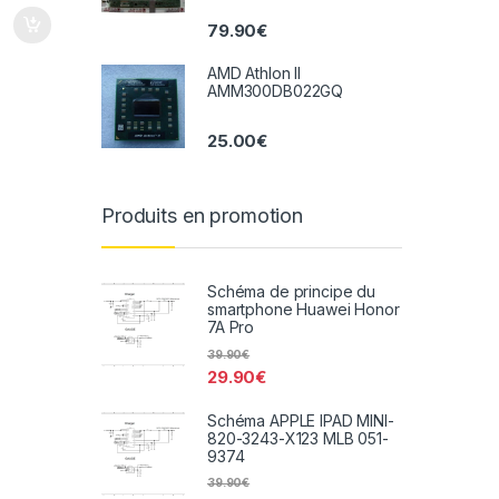
79.90
€
AMD Athlon II
AMM300DB022GQ
25.00
€
Produits en promotion
Schéma de principe du
smartphone Huawei Honor
7A Pro
39.90
€
29.90
€
Schéma APPLE IPAD MINI-
820-3243-X123 MLB 051-
9374
39.90
€