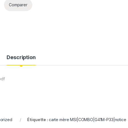
Comparer
Description
pdf
orized
Étiquette :
carte mère MSI|COMBO|G41M-P33|notice