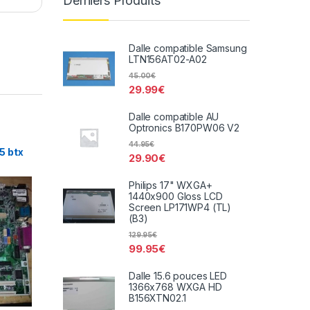
Derniers Produits
Dalle compatible Samsung
LTN156AT02-A02
45.00
€
29.99
€
Dalle compatible AU
Optronics B170PW06 V2
44.95
€
5 btx
29.90
€
Philips 17" WXGA+
1440x900 Gloss LCD
Screen LP171WP4 (TL)
(B3)
129.95
€
99.95
€
Dalle 15.6 pouces LED
1366x768 WXGA HD
B156XTN02.1