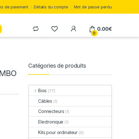
s de paiement
Détails du compte
Mot de passe perdu
0.00
€
0
Catégories de produits
OMBO
Bios
(77)
Câbles
(1)
Connecteurs
(1)
Electronique
(1)
Kits pour ordinateur
(6)