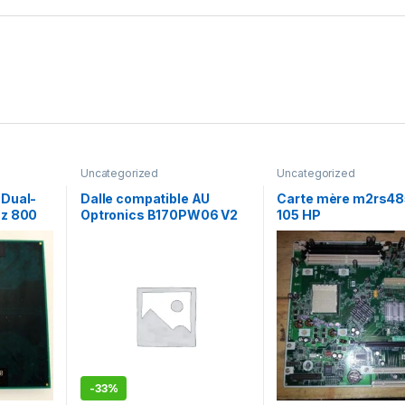
Uncategorized
Uncategorized
 Dual-
Dalle compatible AU
Carte mère m2rs48
Hz 800
Optronics B170PW06 V2
105 HP
-
33%