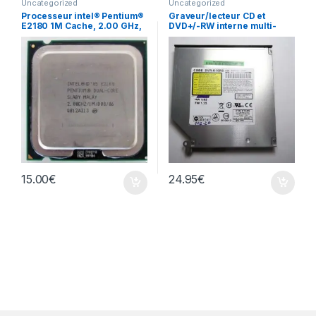
Uncategorized
Uncategorized
Processeur intel® Pentium®
Graveur/lecteur CD et
E2180 1M Cache, 2.00 GHz,
DVD+/-RW interne multi-
800 MHz FSB
recorder portable DVR-
K16RS
15.00
€
24.95
€