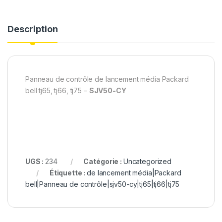
Description
Panneau de contrôle de lancement média Packard
bell tj65, tj66, tj75 –
SJV50-CY
UGS :
234
Catégorie :
Uncategorized
Étiquette :
de lancement média|Packard
bell|Panneau de contrôle|sjv50-cy|tj65|tj66|tj75