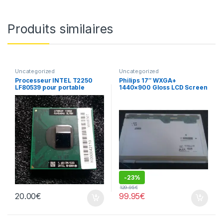
Produits similaires
Uncategorized
Uncategorized
Processeur INTEL T2250
Philips 17″ WXGA+
LF80539 pour portable
1440×900 Gloss LCD Screen
LP171WP4 (TL)(B3)
-
23%
129.95
€
20.00
€
99.95
€