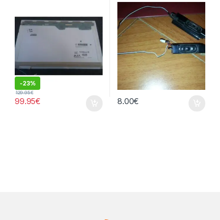
LP171WP4 (TL)(B3)
-
23%
129.95
€
99.95
€
8.00
€