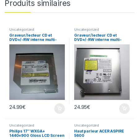
Produits similaires
Uncategorized
Uncategorized
Graveur/lecteur CD et
Graveur/lecteur CD et
DVD+/-RW interne multi-
DVD+/-RW interne multi-
recorder portable SN-S082
recorder portable DVR-
K16RS
24.99
€
24.95
€
Uncategorized
Uncategorized
Philips 17″ WXGA+
Haut parleur ACER ASPIRE
1440×900 Gloss LCD Screen
5600