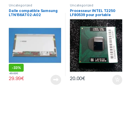
Uncategorized
Uncategorized
Dalle compatible Samsung
Processeur INTEL T2250
LTN156AT02-A02
LF80539 pour portable
-
33%
45.00
€
29.99
€
20.00
€