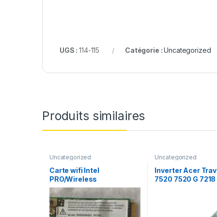
UGS :
114-115
Catégorie :
Uncategorized
Produits similaires
Uncategorized
Uncategorized
Carte wifi Intel
Inverter Acer Tra
PRO/Wireless
7520 7520 G 7218
WM3945ABG MOW2
écran