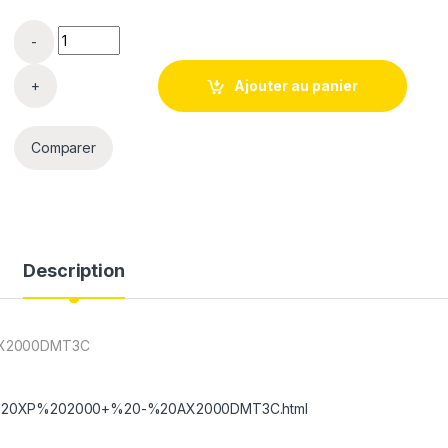
Processeur CPU AMD Athlon XP 2000+ 1,7 GHz quantit
Ajouter au panier
Comparer
Description
 AX2000DMT3C
lon%20XP%202000+%20-%20AX2000DMT3C.html