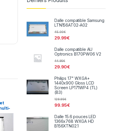
Derniers Produits
Dalle compatible Samsung
LTN156AT02-A02
45.00
€
29.99
€
Dalle compatible AU
Optronics B170PW06 V2
44.95
€
29.90
€
Philips 17" WXGA+
1440x900 Gloss LCD
Screen LP171WP4 (TL)
(B3)
129.95
€
et
99.95
€
ulti-
DVR-
Dalle 15.6 pouces LED
1366x768 WXGA HD
B156XTN02.1