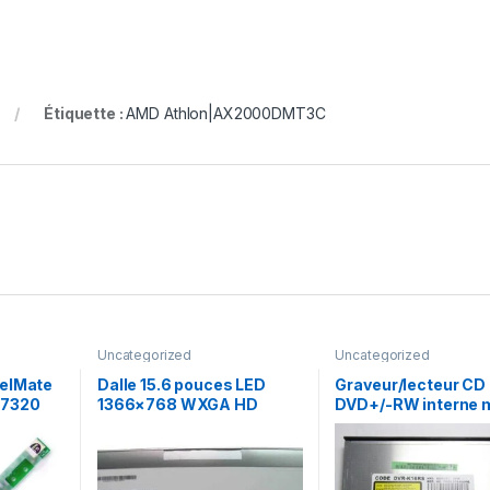
Étiquette :
AMD Athlon|AX2000DMT3C
Uncategorized
Uncategorized
velMate
Dalle 15.6 pouces LED
Graveur/lecteur CD 
 7320
1366×768 WXGA HD
DVD+/-RW interne m
B156XTN02.1
recorder portable 
K16RS