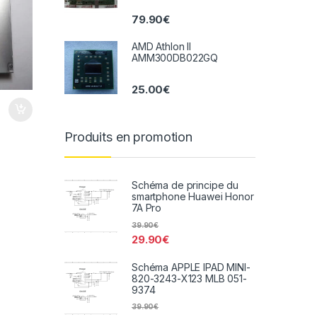
79.90
€
AMD Athlon II
AMM300DB022GQ
25.00
€
Produits en promotion
Schéma de principe du
smartphone Huawei Honor
7A Pro
39.90
€
29.90
€
Schéma APPLE IPAD MINI-
820-3243-X123 MLB 051-
9374
39.90
€