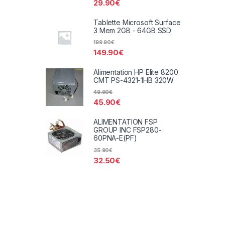
29.90
€
Tablette Microsoft Surface
3 Mem 2GB - 64GB SSD
199.90
€
149.90
€
Alimentation HP Elite 8200
CMT PS-4321-1HB 320W
49.90
€
45.90
€
ALIMENTATION FSP
GROUP INC FSP280-
60PNA-E(PF)
35.90
€
32.50
€