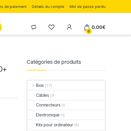
s de paiement
Détails du compte
Mot de passe perdu
0.00
€
0
Catégories de produits
0+
Bios
(77)
Câbles
(1)
Connecteurs
(1)
Electronique
(1)
Kits pour ordinateur
(6)