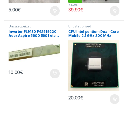
45.00
€
5.00
€
39.90
€
Uncategorized
Uncategorized
Inverter FL9130 P62519220
CPU Intel pentium Dual-Core
Acer Aspire 5600 5601 etc…
Mobile 2.1 GHz 800 MHz
10.00
€
20.00
€