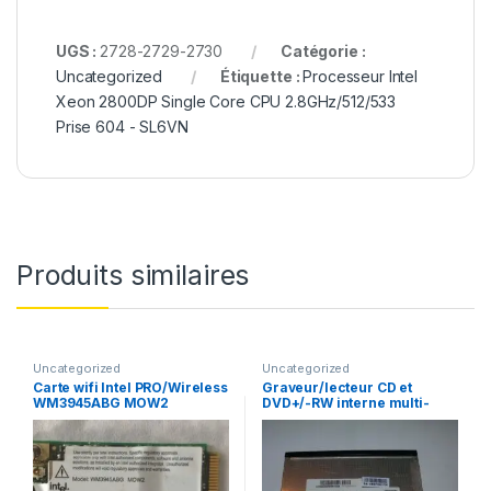
UGS :
2728-2729-2730
Catégorie :
Uncategorized
Étiquette :
Processeur Intel
Xeon 2800DP Single Core CPU 2.8GHz/512/533
Prise 604 - SL6VN
Produits similaires
Uncategorized
Uncategorized
Carte wifi Intel PRO/Wireless
Graveur/lecteur CD et
WM3945ABG MOW2
DVD+/-RW interne multi-
recorder portable SN-S082