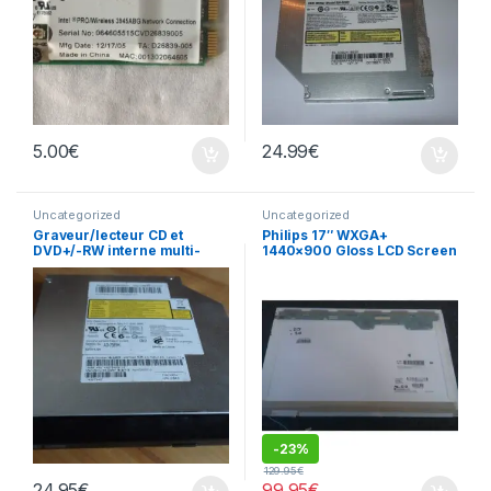
5.00
€
24.99
€
Uncategorized
Uncategorized
Graveur/lecteur CD et
Philips 17″ WXGA+
DVD+/-RW interne multi-
1440×900 Gloss LCD Screen
recorder portable AD-7585H
LP171WP4 (TL)(B3)
-
23%
129.95
€
24.95
€
99.95
€