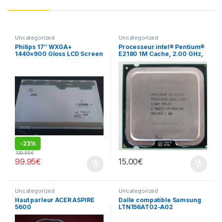
Uncategorized
Uncategorized
Philips 17″ WXGA+
Processeur intel® Pentium®
1440×900 Gloss LCD Screen
E2180 1M Cache, 2.00 GHz,
LP171WP4 (TL)(B3)
800 MHz FSB
-
23%
129.95
€
99.95
€
15.00
€
Uncategorized
Uncategorized
Haut parleur ACER ASPIRE
Dalle compatible Samsung
5600
LTN156AT02-A02