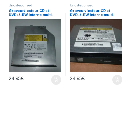
Uncategorized
Uncategorized
Graveur/lecteur CD et
Graveur/lecteur CD et
DVD+/-RW interne multi-
DVD+/-RW interne multi-
recorder portable AD-
recorder portable TS-L632
7560A
24.95
€
24.95
€