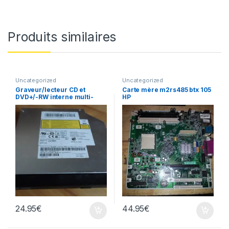
Produits similaires
Uncategorized
Uncategorized
Graveur/lecteur CD et
Carte mère m2rs485 btx 105
DVD+/-RW interne multi-
HP
recorder portable AD-7585H
24.95
€
44.95
€