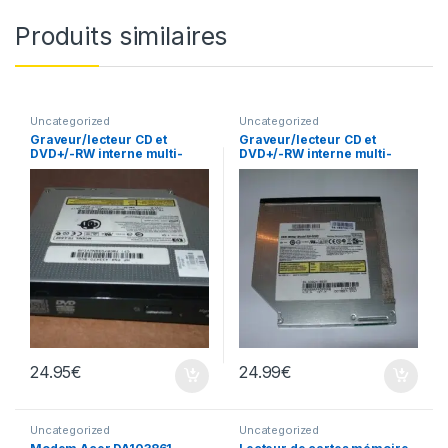
Produits similaires
Uncategorized
Uncategorized
Graveur/lecteur CD et
Graveur/lecteur CD et
DVD+/-RW interne multi-
DVD+/-RW interne multi-
recorder portable TS-L632
recorder portable SN-S082
24.95
€
24.99
€
Uncategorized
Uncategorized