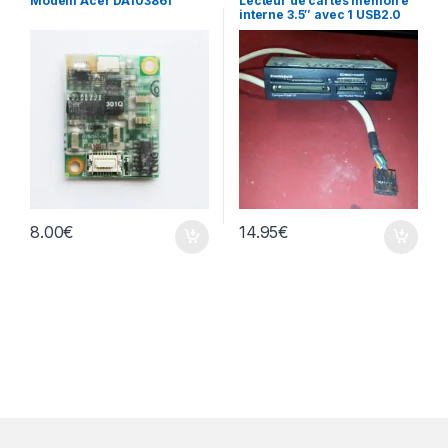
Modem Acer DA103861
Lecteur de cartes mémoire
interne 3.5″ avec 1 USB2.0
8.00
€
14.95
€