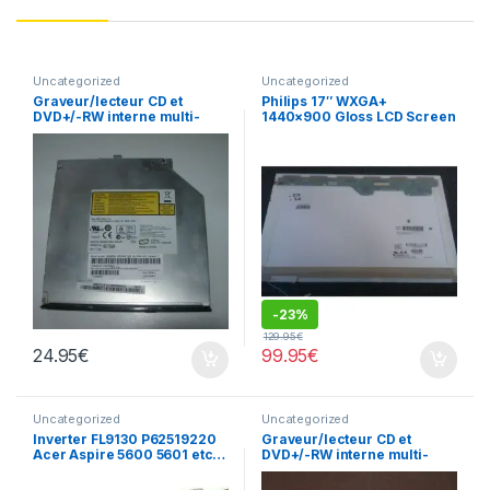
Uncategorized
Uncategorized
Graveur/lecteur CD et
Philips 17″ WXGA+
DVD+/-RW interne multi-
1440×900 Gloss LCD Screen
recorder portable AD-
LP171WP4 (TL)(B3)
7560A
-
23%
129.95
€
24.95
€
99.95
€
Uncategorized
Uncategorized
Inverter FL9130 P62519220
Graveur/lecteur CD et
Acer Aspire 5600 5601 etc…
DVD+/-RW interne multi-
recorder portable TS-L632