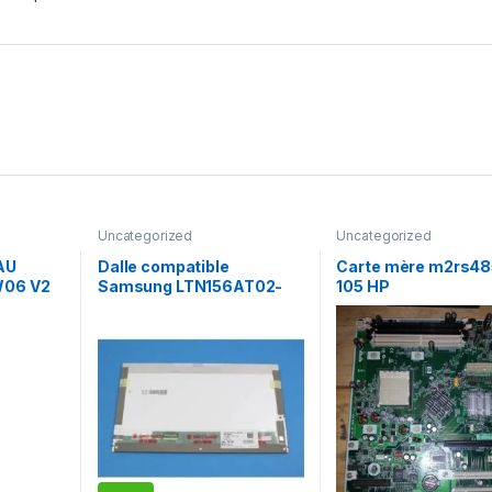
Uncategorized
Uncategorized
AU
Dalle compatible
Carte mère m2rs48
W06 V2
Samsung LTN156AT02-
105 HP
A02