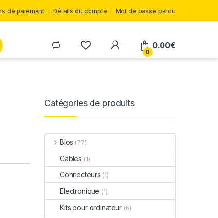
s de paiement
Détails du compte
Mot de passe perdu
0.00
€
0
Catégories de produits
D
Bios
(77)
Câbles
(1)
Connecteurs
(1)
Electronique
(1)
Kits pour ordinateur
(6)