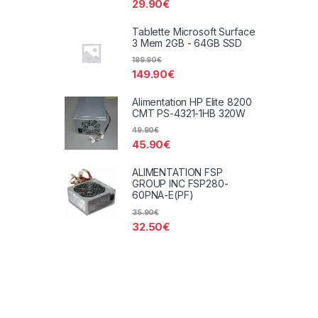
29.90
€
Tablette Microsoft Surface
3 Mem 2GB - 64GB SSD
199.90
€
149.90
€
Alimentation HP Elite 8200
CMT PS-4321-1HB 320W
49.90
€
45.90
€
ALIMENTATION FSP
GROUP INC FSP280-
60PNA-E(PF)
35.90
€
32.50
€