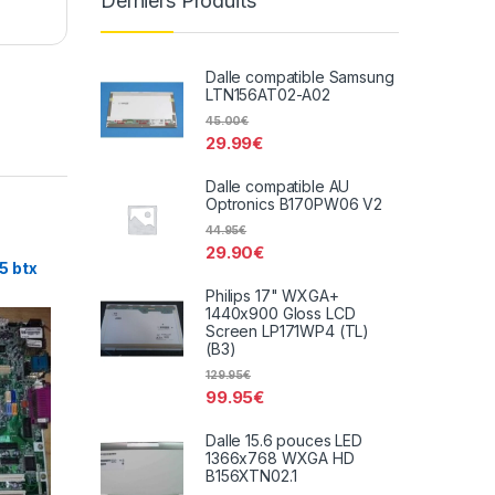
Derniers Produits
Dalle compatible Samsung
LTN156AT02-A02
45.00
€
29.99
€
Dalle compatible AU
Optronics B170PW06 V2
44.95
€
29.90
€
5 btx
Philips 17" WXGA+
1440x900 Gloss LCD
Screen LP171WP4 (TL)
(B3)
129.95
€
99.95
€
Dalle 15.6 pouces LED
1366x768 WXGA HD
B156XTN02.1