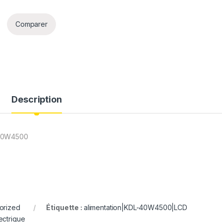
Comparer
Description
-40W4500
orized
Étiquette :
alimentation|KDL-40W4500|LCD
ectrique