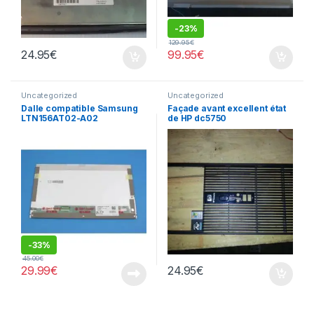
-
23%
129.95
€
24.95
€
99.95
€
Uncategorized
Uncategorized
Dalle compatible Samsung
Façade avant excellent état
LTN156AT02-A02
de HP dc5750
-
33%
45.00
€
29.99
€
24.95
€