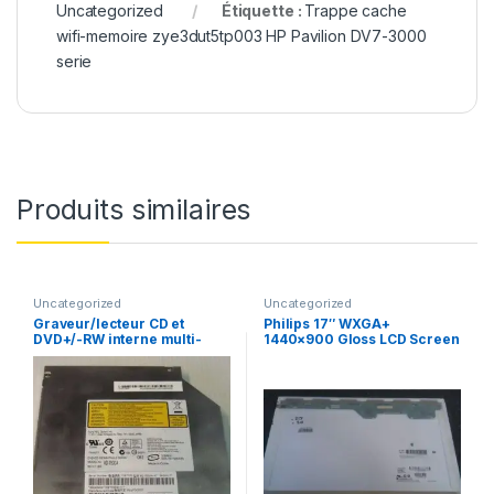
Uncategorized
Étiquette :
Trappe cache
wifi-memoire zye3dut5tp003 HP Pavilion DV7-3000
serie
Produits similaires
Uncategorized
Uncategorized
Graveur/lecteur CD et
Philips 17″ WXGA+
DVD+/-RW interne multi-
1440×900 Gloss LCD Screen
recorder portable AD-7530A
LP171WP4 (TL)(B3)