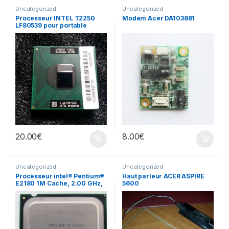
Uncategorized
Uncategorized
Processeur INTEL T2250
Modem Acer DA103861
LF80539 pour portable
20.00
€
8.00
€
Uncategorized
Uncategorized
Processeur intel® Pentium®
Haut parleur ACER ASPIRE
E2180 1M Cache, 2.00 GHz,
5600
800 MHz FSB