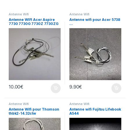
Antenne Wifi
Antenne Wifi
Antenne WIFI Acer Aspire
Antenne wifi pour Acer 5738
7730 7730G 7730Z 7730ZG
…
antennini cavi cable
wireless
10.00
€
9.90
€
Antenne Wifi
Antenne Wifi
Antenne Wifi pour Thomson
Antenne wifi Fujitsu Lifebook
thbk2-14.32ctw
A544