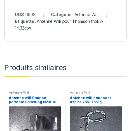
UGS :
1508
Catégorie :
Antenne Wifi
Étiquette :
Antenne Wifi pour Thomson thbk2-
14.32ctw
Produits similaires
Antenne Wifi
Antenne Wifi
Antenne wifi Pour pc
Antenne wifi pour acer
portable Samsung NP300E
aspire 7551 7551g
NP300E5A NP300E5C