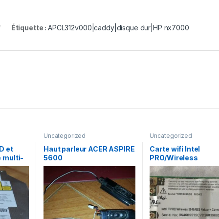
Étiquette :
APCL312v000|caddy|disque dur|HP nx7000
Uncategorized
Uncategorized
D et
Haut parleur ACER ASPIRE
Carte wifi Intel
 multi-
5600
PRO/Wireless
 AD-
WM3945ABG MOW