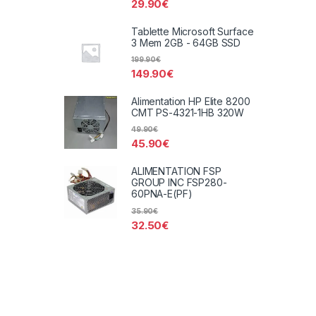
29.90
€
Tablette Microsoft Surface
3 Mem 2GB - 64GB SSD
199.90
€
149.90
€
Alimentation HP Elite 8200
CMT PS-4321-1HB 320W
49.90
€
45.90
€
ALIMENTATION FSP
GROUP INC FSP280-
60PNA-E(PF)
35.90
€
32.50
€