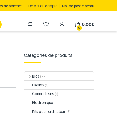
s de paiement
Détails du compte
Mot de passe perdu
0.00
€
0
Catégories de produits
Bios
(77)
Câbles
(1)
Connecteurs
(1)
Electronique
(1)
Kits pour ordinateur
(6)