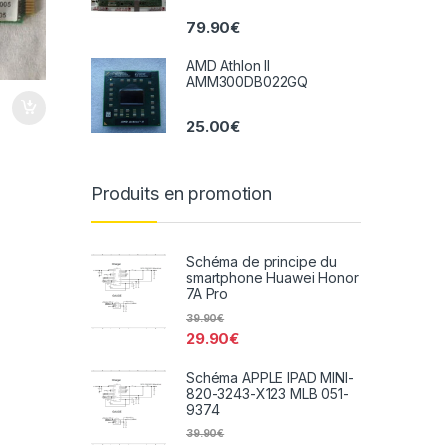
79.90
€
AMD Athlon II
AMM300DB022GQ
25.00
€
Produits en promotion
Schéma de principe du
smartphone Huawei Honor
7A Pro
39.90
€
29.90
€
Schéma APPLE IPAD MINI-
820-3243-X123 MLB 051-
9374
39.90
€