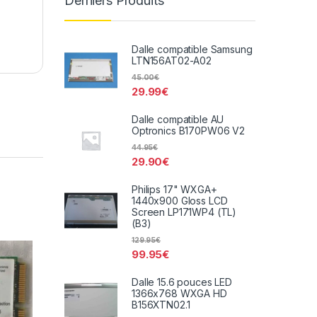
Derniers Produits
Dalle compatible Samsung
LTN156AT02-A02
45.00
€
29.99
€
Dalle compatible AU
Optronics B170PW06 V2
44.95
€
29.90
€
Philips 17" WXGA+
1440x900 Gloss LCD
Screen LP171WP4 (TL)
(B3)
2
129.95
€
99.95
€
Dalle 15.6 pouces LED
1366x768 WXGA HD
B156XTN02.1