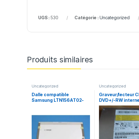
UGS :
530
Catégorie :
Uncategorized
Produits similaires
Uncategorized
Uncategorized
Dalle compatible
Graveur/lecteur C
Samsung LTN156AT02-
DVD+/-RW interne
A02
recorder portable
7585H