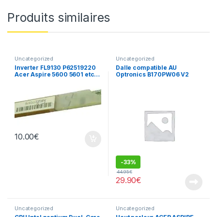
Produits similaires
Uncategorized
Uncategorized
Inverter FL9130 P62519220
Dalle compatible AU
Acer Aspire 5600 5601 etc…
Optronics B170PW06 V2
10.00
€
-
33%
44.95
€
29.90
€
Uncategorized
Uncategorized