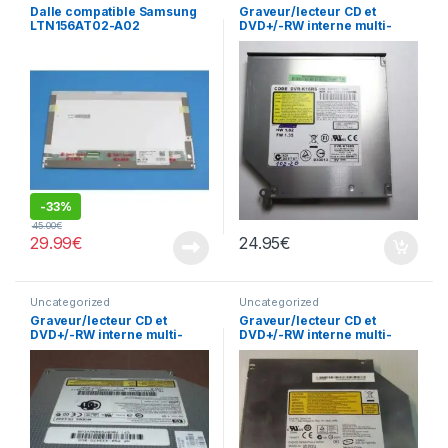
Dalle compatible Samsung
Graveur/lecteur CD et
LTN156AT02-A02
DVD+/-RW interne multi-
recorder portable DVR-
K16RS
-
33%
45.00
€
29.99
€
24.95
€
Uncategorized
Uncategorized
Graveur/lecteur CD et
Graveur/lecteur CD et
DVD+/-RW interne multi-
DVD+/-RW interne multi-
recorder portable TS-L632
recorder portable AD-7530A