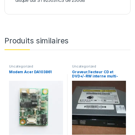
disque dur ST9250311CS de 250GB
Produits similaires
Uncategorized
Uncategorized
Modem Acer DA103861
Graveur/lecteur CD et
DVD+/-RW interne multi-
recorder portable TS-L632