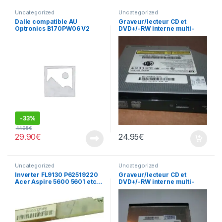
Uncategorized
Uncategorized
Dalle compatible AU
Graveur/lecteur CD et
Optronics B170PW06 V2
DVD+/-RW interne multi-
recorder portable TS-L632
-
33%
44.95
€
29.90
€
24.95
€
Uncategorized
Uncategorized
Inverter FL9130 P62519220
Graveur/lecteur CD et
Acer Aspire 5600 5601 etc…
DVD+/-RW interne multi-
recorder portable SN-S082