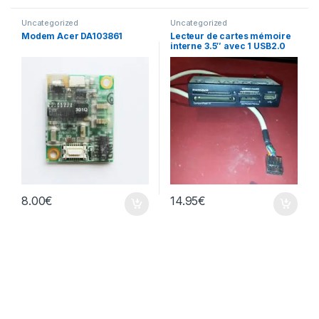
Uncategorized
Uncategorized
Modem Acer DA103861
Lecteur de cartes mémoire
interne 3.5″ avec 1 USB2.0
8.00
€
14.95
€