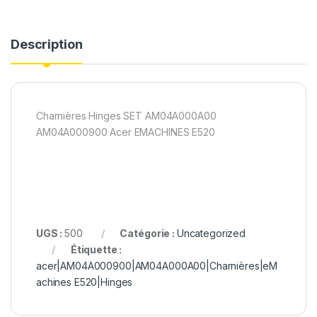
Description
Charnières Hinges SET AM04A000A00
AM04A000900 Acer EMACHINES E520
UGS :
500
Catégorie :
Uncategorized
Étiquette :
acer|AM04A000900|AM04A000A00|Charnières|eM
achines E520|Hinges