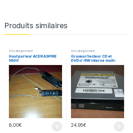
Produits similaires
Uncategorized
Uncategorized
Haut parleur ACER ASPIRE
Graveur/lecteur CD et
5600
DVD+/-RW interne multi-
recorder portable TS-L632
8.00
€
24.95
€