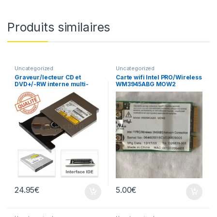
Produits similaires
Uncategorized
Uncategorized
Graveur/lecteur CD et
Carte wifi Intel PRO/Wireless
DVD+/-RW interne multi-
WM3945ABG MOW2
recorder portable UJ-850
24.95
€
5.00
€