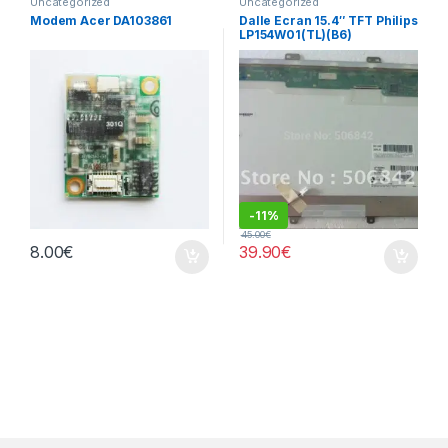
Uncategorized
Uncategorized
Modem Acer DA103861
Dalle Ecran 15.4″ TFT Philips
LP154W01(TL)(B6​)
-
11%
45.00
€
8.00
€
39.90
€