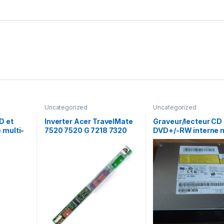
Uncategorized
Uncategorized
D et
Inverter Acer TravelMate
Graveur/lecteur CD 
 multi-
7520 7520 G 7218 7320
DVD+/-RW interne m
 TS-
écran
recorder portable A
7585H