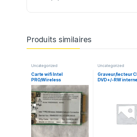
Produits similaires
Uncategorized
Uncategorized
Carte wifi Intel
Graveur/lecteur C
PRO/Wireless
DVD+/-RW interne
WM3945ABG MOW2
recorder portable
L633