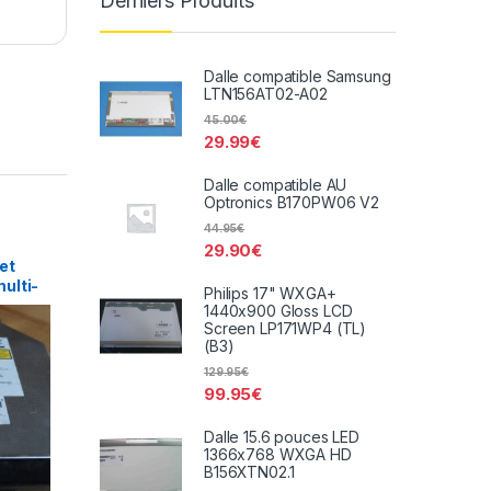
Derniers Produits
Dalle compatible Samsung
LTN156AT02-A02
45.00
€
29.99
€
Dalle compatible AU
Optronics B170PW06 V2
44.95
€
29.90
€
et
ulti-
Philips 17" WXGA+
D-
1440x900 Gloss LCD
Screen LP171WP4 (TL)
(B3)
129.95
€
99.95
€
Dalle 15.6 pouces LED
1366x768 WXGA HD
B156XTN02.1