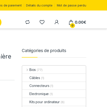
s de paiement
Détails du compte
Mot de passe perdu
0.00
€
0
Catégories de produits
ière
Bios
(77)
Câbles
(1)
Connecteurs
(1)
Electronique
(1)
Kits pour ordinateur
(6)