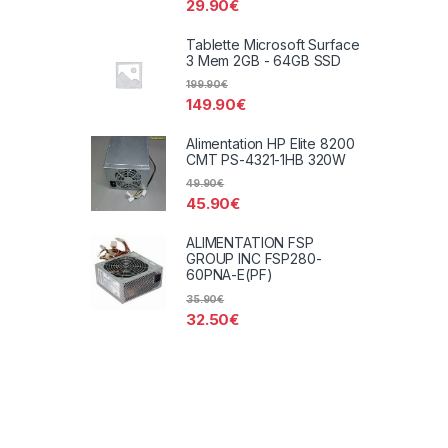
29.90
€
Tablette Microsoft Surface
3 Mem 2GB - 64GB SSD
199.90
€
149.90
€
Alimentation HP Elite 8200
CMT PS-4321-1HB 320W
49.90
€
45.90
€
ALIMENTATION FSP
GROUP INC FSP280-
60PNA-E(PF)
35.90
€
32.50
€