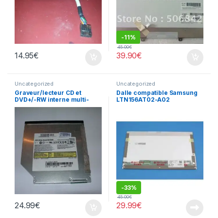
-
11%
45.00
€
14.95
€
39.90
€
Uncategorized
Uncategorized
Graveur/lecteur CD et
Dalle compatible Samsung
DVD+/-RW interne multi-
LTN156AT02-A02
recorder portable SN-S082
-
33%
45.00
€
24.99
€
29.99
€