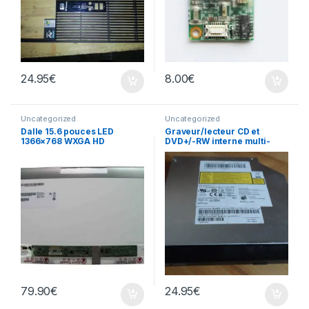
24.95
€
8.00
€
Uncategorized
Uncategorized
Dalle 15.6 pouces LED
Graveur/lecteur CD et
1366×768 WXGA HD
DVD+/-RW interne multi-
B156XTN02.1
recorder portable AD-7585H
79.90
€
24.95
€