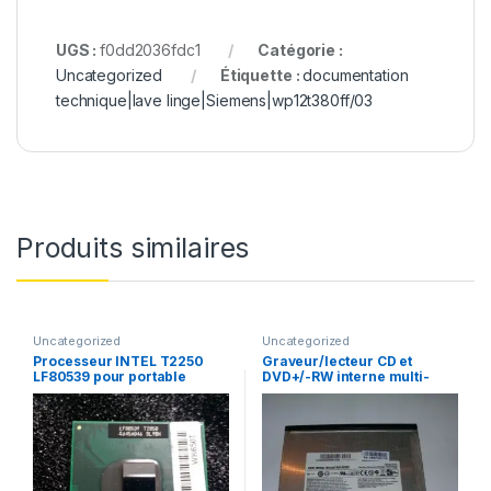
UGS :
f0dd2036fdc1
Catégorie :
Uncategorized
Étiquette :
documentation
technique|lave linge|Siemens|wp12t380ff/03
Produits similaires
Uncategorized
Uncategorized
Processeur INTEL T2250
Graveur/lecteur CD et
LF80539 pour portable
DVD+/-RW interne multi-
recorder portable SN-S082