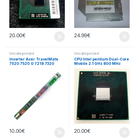
20.00
€
24.99
€
Uncategorized
Uncategorized
Inverter Acer TravelMate
CPU Intel pentium Dual-Core
7520 7520 G 7218 7320
Mobile 2.1 GHz 800 MHz
écran
10.00
€
20.00
€