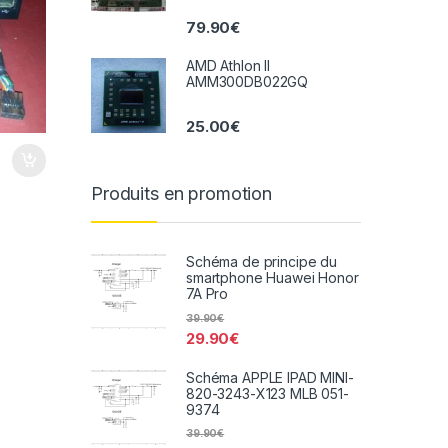
79.90
€
AMD Athlon II
AMM300DB022GQ
25.00
€
Produits en promotion
Schéma de principe du
smartphone Huawei Honor
7A Pro
39.90
€
29.90
€
Schéma APPLE IPAD MINI-
820-3243-X123 MLB 051-
9374
39.90
€