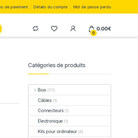
s de paiement
Détails du compte
Mot de passe perdu
0.00
€
0
Catégories de produits
Bios
(77)
Câbles
(1)
Connecteurs
(1)
Electronique
(1)
Kits pour ordinateur
(6)