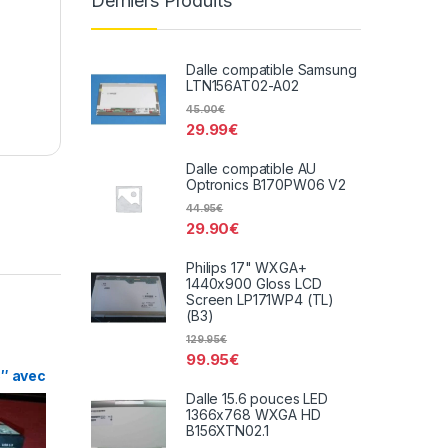
Derniers Produits
Dalle compatible Samsung
LTN156AT02-A02
45.00
€
29.99
€
Dalle compatible AU
Optronics B170PW06 V2
44.95
€
29.90
€
Philips 17" WXGA+
1440x900 Gloss LCD
Screen LP171WP4 (TL)
(B3)
129.95
€
99.95
€
5″ avec
Dalle 15.6 pouces LED
1366x768 WXGA HD
B156XTN02.1