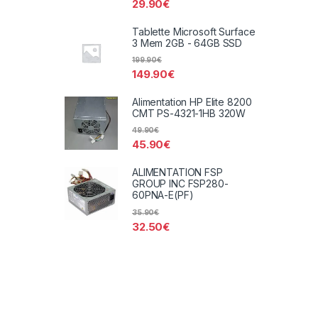
29.90
€
Tablette Microsoft Surface
3 Mem 2GB - 64GB SSD
199.90
€
149.90
€
Alimentation HP Elite 8200
CMT PS-4321-1HB 320W
49.90
€
45.90
€
ALIMENTATION FSP
GROUP INC FSP280-
60PNA-E(PF)
35.90
€
32.50
€