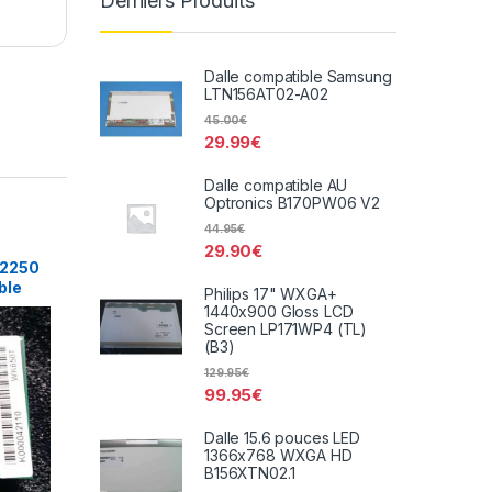
Derniers Produits
Dalle compatible Samsung
LTN156AT02-A02
45.00
€
29.99
€
Dalle compatible AU
Optronics B170PW06 V2
44.95
€
29.90
€
T2250
ble
Philips 17" WXGA+
1440x900 Gloss LCD
Screen LP171WP4 (TL)
(B3)
129.95
€
99.95
€
Dalle 15.6 pouces LED
1366x768 WXGA HD
B156XTN02.1