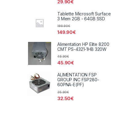
29.90
€
Tablette Microsoft Surface
3 Mem 2GB - 64GB SSD
199.90
€
149.90
€
Alimentation HP Elite 8200
CMT PS-4321-1HB 320W
49.90
€
45.90
€
ALIMENTATION FSP
GROUP INC FSP280-
60PNA-E(PF)
35.90
€
32.50
€