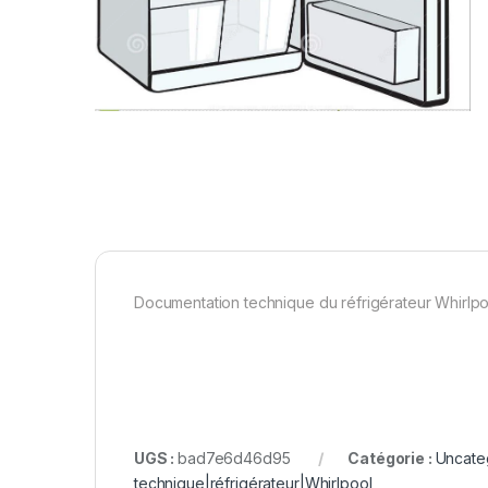
Documentation technique du réfrigérateur Whirlp
UGS :
bad7e6d46d95
Catégorie :
Uncate
technique|réfrigérateur|Whirlpool