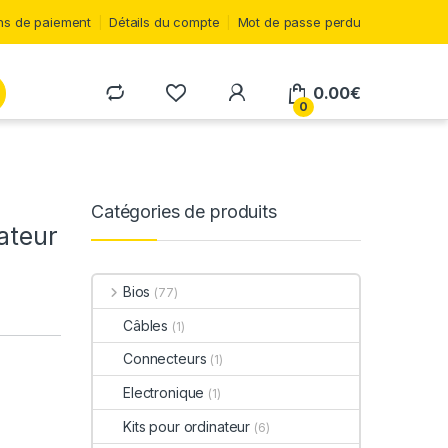
s de paiement
Détails du compte
Mot de passe perdu
0.00
€
0
Catégories de produits
ateur
Bios
(77)
Câbles
(1)
Connecteurs
(1)
Electronique
(1)
Kits pour ordinateur
(6)