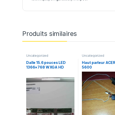
Produits similaires
Uncategorized
Uncategorized
Dalle 15.6 pouces LED
Haut parleur ACE
1366×768 WXGA HD
5600
B156XTN02.1