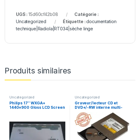
UGS :
15d60cf42b08
Catégorie :
Uncategorized
Étiquette :
documentation
technique|Radiola|RT034|sèche linge
Produits similaires
Uncategorized
Uncategorized
Philips 17″ WXGA+
Graveur/lecteur CD et
1440×900 Gloss LCD Screen
DVD+/-RW interne multi-
LP171WP4 (TL)(B3)
recorder portable UJ-850