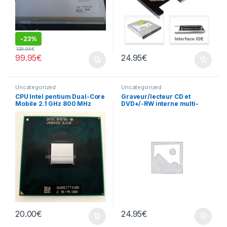
-
23%
129.95
€
99.95
€
24.95
€
Uncategorized
Uncategorized
CPU Intel pentium Dual-Core
Graveur/lecteur CD et
Mobile 2.1 GHz 800 MHz
DVD+/-RW interne multi-
recorder portable TS-L633
20.00
€
24.95
€