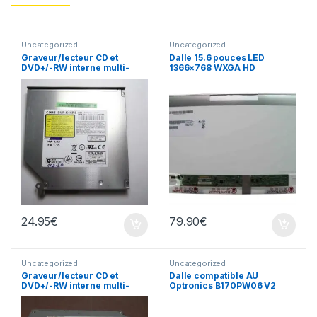
Uncategorized
Uncategorized
Graveur/lecteur CD et
Dalle 15.6 pouces LED
DVD+/-RW interne multi-
1366×768 WXGA HD
recorder portable DVR-
B156XTN02.1
K16RS
24.95
€
79.90
€
Uncategorized
Uncategorized
Graveur/lecteur CD et
Dalle compatible AU
DVD+/-RW interne multi-
Optronics B170PW06 V2
recorder portable TS-L632