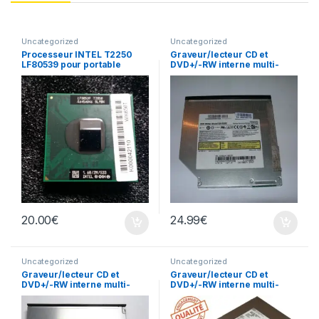
Uncategorized
Uncategorized
Processeur INTEL T2250
Graveur/lecteur CD et
LF80539 pour portable
DVD+/-RW interne multi-
recorder portable SN-S082
20.00
€
24.99
€
Uncategorized
Uncategorized
Graveur/lecteur CD et
Graveur/lecteur CD et
DVD+/-RW interne multi-
DVD+/-RW interne multi-
recorder portable DVR-
recorder portable UJ-850
K16RS