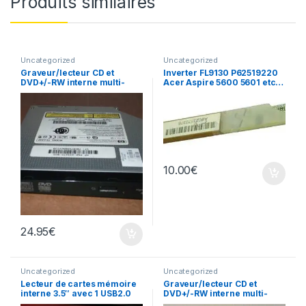
Produits similaires
Uncategorized
Uncategorized
Graveur/lecteur CD et
Inverter FL9130 P62519220
DVD+/-RW interne multi-
Acer Aspire 5600 5601 etc…
recorder portable TS-L632
10.00
€
24.95
€
Uncategorized
Uncategorized
Lecteur de cartes mémoire
Graveur/lecteur CD et
interne 3.5″ avec 1 USB2.0
DVD+/-RW interne multi-
recorder portable AD-7530A