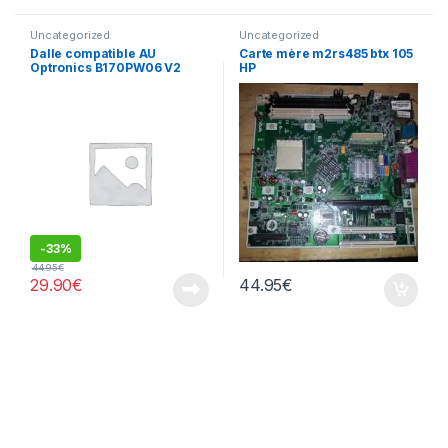
Uncategorized
Uncategorized
Dalle compatible AU
Carte mère m2rs485 btx 105
Optronics B170PW06 V2
HP
-
33%
44.95
€
29.90
€
44.95
€