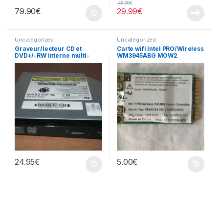
45.00
€
79.90
€
29.99
€
Uncategorized
Uncategorized
Graveur/lecteur CD et
Carte wifi Intel PRO/Wireless
DVD+/-RW interne multi-
WM3945ABG MOW2
recorder portable TS-L632
24.95
€
5.00
€