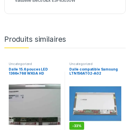
Vaisselle Electrolux ESF45030W
Produits similaires
Uncategorized
Uncategorized
Dalle 15.6 pouces LED
Dalle compatible Samsung
1366×768 WXGA HD
LTN156AT02-A02
B156XTN02.1
-
33%