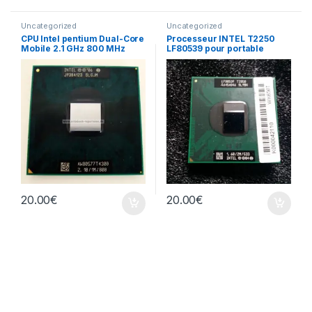
Uncategorized
Uncategorized
CPU Intel pentium Dual-Core
Processeur INTEL T2250
Mobile 2.1 GHz 800 MHz
LF80539 pour portable
20.00
€
20.00
€