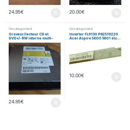
24.95
€
20.00
€
Uncategorized
Uncategorized
Graveur/lecteur CD et
Inverter FL9130 P62519220
DVD+/-RW interne multi-
Acer Aspire 5600 5601 etc…
recorder portable AD-7585H
10.00
€
24.95
€