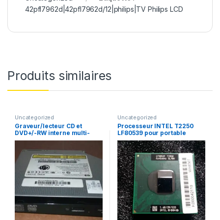
42pfl7962d|42pfl7962d/12|philips|TV Philips LCD
Produits similaires
Uncategorized
Uncategorized
Graveur/lecteur CD et
Processeur INTEL T2250
DVD+/-RW interne multi-
LF80539 pour portable
recorder portable TS-L632