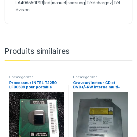
LA40A550P1R|lcd|manuel|samsung|Téléchargez|Tél
évision
Produits similaires
Uncategorized
Uncategorized
Processeur INTEL T2250
Graveur/lecteur CD et
LF80539 pour portable
DVD+/-RW interne multi-
recorder portable AD-
7560A