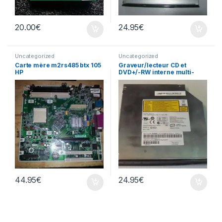
20.00
€
24.95
€
Uncategorized
Uncategorized
Carte mère m2rs485 btx 105
Graveur/lecteur CD et
HP
DVD+/-RW interne multi-
recorder portable AD-7530A
44.95
€
24.95
€