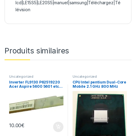
lcd|LE15S5|LE20S5|manuel|samsung|Téléchargez|Té
lévision
Produits similaires
Uncategorized
Uncategorized
Inverter FL9130 P62519220
CPU Intel pentium Dual-Core
Acer Aspire 5600 5601 etc…
Mobile 2.1 GHz 800 MHz
10.00
€