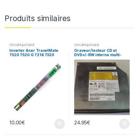
Produits similaires
Uncategorized
Uncategorized
Inverter Acer TravelMate
Graveur/lecteur CD et
7520 7520 G 7218 7320
DVD+/-RW interne multi-
écran
recorder portable AD-7530A
10.00
€
24.95
€