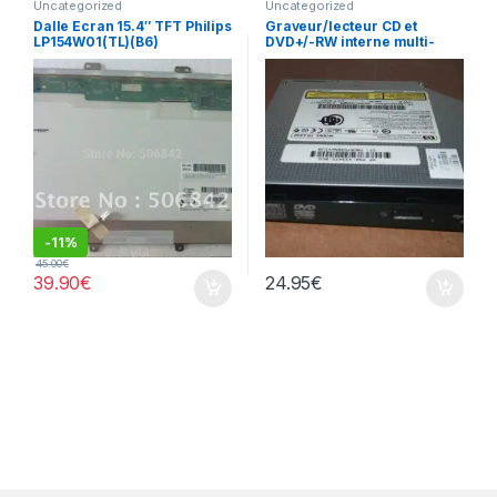
Uncategorized
Uncategorized
Dalle Ecran 15.4″ TFT Philips
Graveur/lecteur CD et
LP154W01(TL)(B6​)
DVD+/-RW interne multi-
recorder portable TS-L632
-
11%
45.00
€
39.90
€
24.95
€