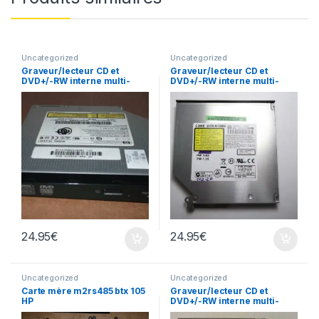
Uncategorized
Uncategorized
Graveur/lecteur CD et
Graveur/lecteur CD et
DVD+/-RW interne multi-
DVD+/-RW interne multi-
recorder portable TS-L632
recorder portable DVR-
K16RS
24.95
€
24.95
€
Uncategorized
Uncategorized
Carte mère m2rs485 btx 105
Graveur/lecteur CD et
HP
DVD+/-RW interne multi-
recorder portable AD-7530A