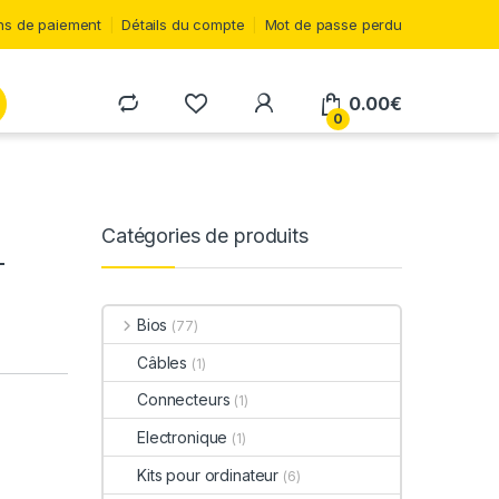
s de paiement
Détails du compte
Mot de passe perdu
0.00
€
0
Catégories de produits
-
Bios
(77)
Câbles
(1)
Connecteurs
(1)
Electronique
(1)
Kits pour ordinateur
(6)