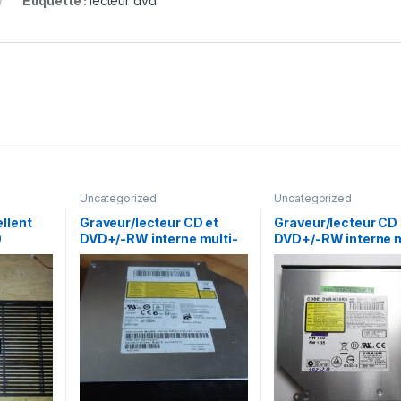
Étiquette :
lecteur dvd
Uncategorized
Uncategorized
llent
Graveur/lecteur CD et
Graveur/lecteur CD 
0
DVD+/-RW interne multi-
DVD+/-RW interne m
recorder portable AD-
recorder portable 
7585H
K16RS