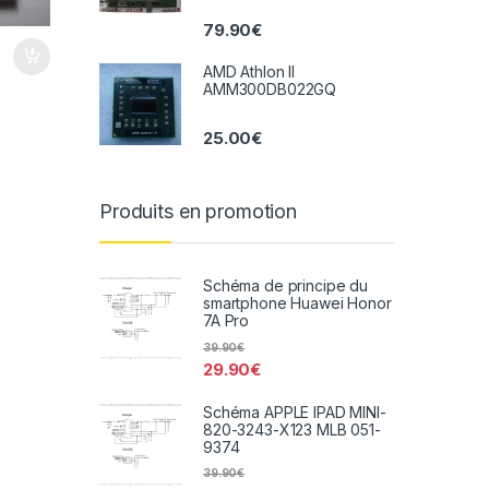
79.90
€
AMD Athlon II
AMM300DB022GQ
25.00
€
Produits en promotion
Schéma de principe du
smartphone Huawei Honor
7A Pro
39.90
€
29.90
€
Schéma APPLE IPAD MINI-
820-3243-X123 MLB 051-
9374
39.90
€