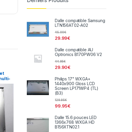
Derniers Produits
Dalle compatible Samsung
LTN156AT02-A02
45.00
€
29.99
€
Dalle compatible AU
Optronics B170PW06 V2
44.95
€
29.90
€
et
ulti-
Philips 17" WXGA+
1440x900 Gloss LCD
DVR-
Screen LP171WP4 (TL)
(B3)
129.95
€
99.95
€
Dalle 15.6 pouces LED
1366x768 WXGA HD
B156XTN02.1