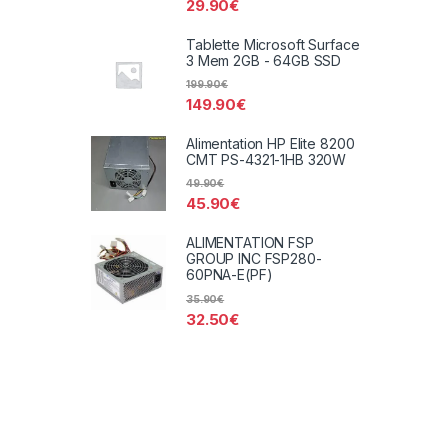
29.90
€
Tablette Microsoft Surface
3 Mem 2GB - 64GB SSD
199.90
€
149.90
€
Alimentation HP Elite 8200
CMT PS-4321-1HB 320W
49.90
€
45.90
€
ALIMENTATION FSP
GROUP INC FSP280-
60PNA-E(PF)
35.90
€
32.50
€