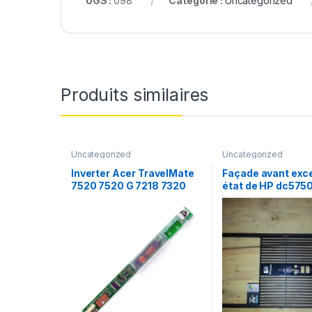
UGS :
098
Catégorie :
Uncategorized
Produits similaires
Uncategorized
Uncategorized
Inverter Acer TravelMate
Façade avant exce
7520 7520 G 7218 7320
état de HP dc575
écran