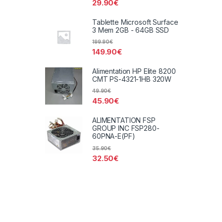
29.90
€
Tablette Microsoft Surface
3 Mem 2GB - 64GB SSD
199.90
€
149.90
€
Alimentation HP Elite 8200
CMT PS-4321-1HB 320W
49.90
€
45.90
€
ALIMENTATION FSP
GROUP INC FSP280-
60PNA-E(PF)
35.90
€
32.50
€