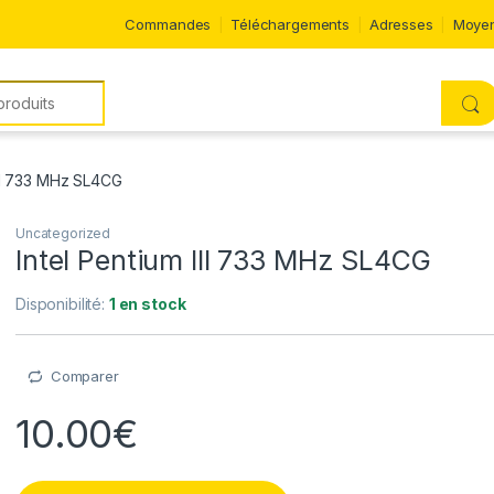
Commandes
Téléchargements
Adresses
Moyen
III 733 MHz SL4CG
Uncategorized
Intel Pentium III 733 MHz SL4CG
Disponibilité:
1 en stock
Comparer
10.00
€