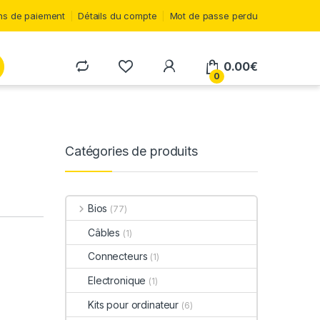
s de paiement
Détails du compte
Mot de passe perdu
0.00
€
0
Catégories de produits
Bios
(77)
Câbles
(1)
Connecteurs
(1)
Electronique
(1)
Kits pour ordinateur
(6)