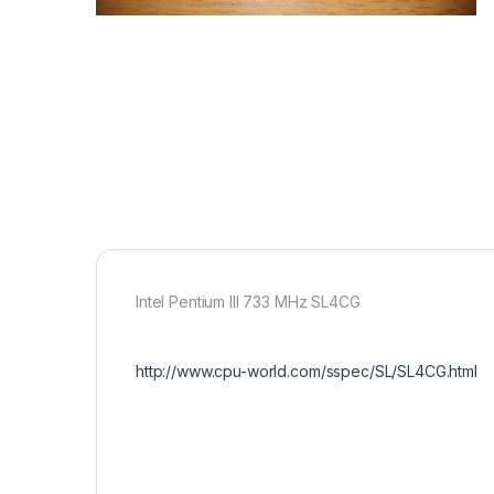
Intel Pentium III 733 MHz SL4CG
http://www.cpu-world.com/sspec/SL/SL4CG.html