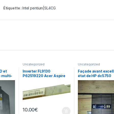
Étiquette :
Intel pentium|SL4CG
Uncategorized
Uncategorized
D et
Inverter FL9130
Façade avant excel
 multi-
P62519220 Acer Aspire
état de HP dc5750
 AD-
5600 5601 etc…
10.00
€