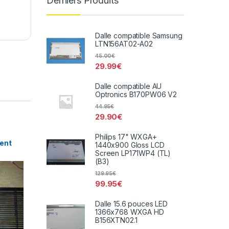
Derniers Produits
Dalle compatible Samsung
LTN156AT02-A02
45.00
€
29.99
€
Dalle compatible AU
Optronics B170PW06 V2
44.95
€
29.90
€
Philips 17" WXGA+
lent
1440x900 Gloss LCD
Screen LP171WP4 (TL)
(B3)
129.95
€
99.95
€
Dalle 15.6 pouces LED
1366x768 WXGA HD
B156XTN02.1